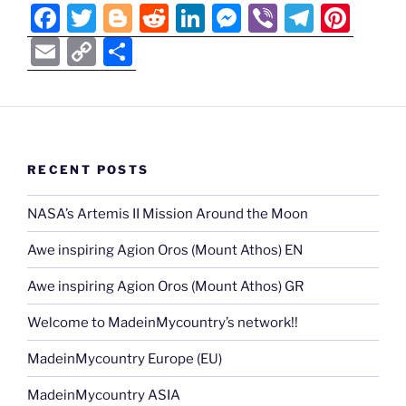
F
T
Bl
R
Li
M
Vi
T
Pi
a
w
o
e
n
e
b
el
nt
E
C
S
c
itt
g
d
k
ss
er
e
er
m
o
h
e
er
g
di
e
e
gr
e
ai
p
ar
b
er
t
dI
n
a
st
l
y
e
o
n
g
m
Li
RECENT POSTS
o
er
n
k
NASA’s Artemis II Mission Around the Moon
k
Awe inspiring Agion Oros (Mount Athos) EN
Awe inspiring Agion Oros (Mount Athos) GR
Welcome to MadeinMycountry’s network!!
MadeinMycountry Europe (EU)
MadeinMycountry ASIA