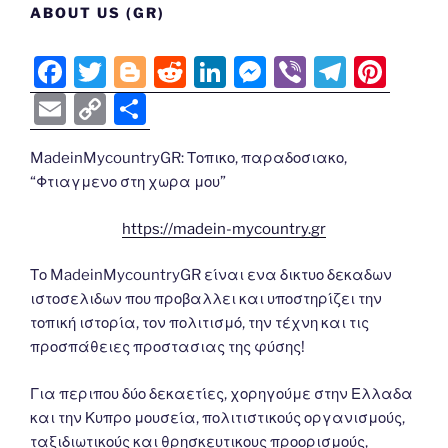
ABOUT US (GR)
F
T
Bl
R
Li
M
Vi
T
Pi
a
w
o
e
n
e
b
el
nt
E
C
S
c
itt
g
d
k
ss
er
e
er
m
o
h
e
er
g
di
e
e
gr
e
MadeinMycountryGR: Τοπικο, παραδοσιακο,
ai
p
ar
“Φτιαγμενο στη χωρα μου”
b
er
t
dI
n
a
st
l
y
e
o
n
g
m
Li
https://madein-mycountry.gr
o
er
n
Το MadeinMycountryGR είναι ενα δικτυο δεκαδων
k
k
ιστοσελιδων που προβαλλει και υποστηρίζει την
τοπική ιστορία, τον πολιτισμό, την τέχνη και τις
προσπάθειες προστασιας της φύσης!
Για περιπου δύο δεκαετίες, χορηγούμε στην Ελλαδα
και την Κυπρο μουσεία, πολιτιστικούς οργανισμούς,
ταξιδιωτικούς και θρησκευτικους προορισμούς,