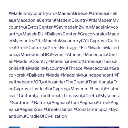
#MadeinmycountryGR,#MadeinGreece,#Greece,#Hell
as,#MacedoniaCenter,#MadeinCountry,#ItisMadeinMy
country,#EvrosCenter,#Saymadein2win,#MadeinMyco
untry,#MadeinEU,#BalkansCenter,#GrecoNorsk,#Made
inMycountryGR,#MadeinMycountryCY,#Cyprus,#Cultu
re,#GreekCulture,#GreekHeritage,#EU,#MadeinMaced
onia,#MacedoniaGR,#Evros,#Athens,#MacedoniaCent
er,#MadeinCountry,#Madein,#BestofGreece,#Thessal
oniki,#ItisMadeinMycountry,#Thrace,#Macedonia,#Gre
coNorsk,#Balkans,#Made,#MadeinMy,#Independent,#F
eelthebestofGR,#AlexanderTheGreat,#Traditional,#Fr
eeCyprus,#JusticeForCyprus,#Museum,#Local,#Histor
ical,#Cultural,#Traditional,#Limassol,#Creta,#Mykonos
,#Santorini,#Nature,#Aegean,#TourAegean,#GreekAeg
ean,#AegeanSea,#GreekIslands,#Constantinopol,#Byz
antium,#CradleOfCivilization