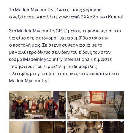
Το MadeinMycountry είναι επίσης χορηγος
ανεξάρτητων καλλιτεχνών από Ελλαδα και Κυπρο!
Στο MadeinMycountryGR, είμαστε αφοσιωμένοι στο
να είμαστε αυτόνομοι και ασυμβίβαστοι στην
αποστολή μας. Σε στενη συνεργασια με το
μεγαλύτερο δίκτυο σελιδων του είδους του στον
κόσμο (MadeinMycountry International), είμαστε
περήφανοι που είμαστε η πιο δημοφιλής
πλατφόρμα για όλα τα τοπικά, παραδοσιακά και
MadeinMycountry!