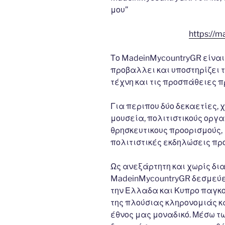
μου”
https://m
Το MadeinMycountryGR είναι
προβαλλει και υποστηρίζει τη
τέχνη και τις προσπάθειες 
Για περιπου δύο δεκαετίες,
μουσεία, πολιτιστικούς οργα
θρησκευτικους προορισμούς,
πολιτιστικές εκδηλώσεις πρ
Ως ανεξάρτητη και χωρίς δι
MadeinMycountryGR δεσμεύε
την Ελλαδα και Κυπρο παγκο
της πλούσιας κληρονομιάς κ
έθνος μας μοναδικό. Μέσω τ