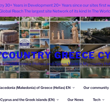
ry 30+ Years in Development 20+ Years since our sites first
Global Reach The largest site Network of its kind In The Worl
COUNTRY GREECE C
try.GR Greece (Hellas) and Cyprus Made in My country He
acedonia (Makedonia) of Greece (Hellas) EN
Our community
 Cyprus and the Greek islands (EN)
Our News
Tech