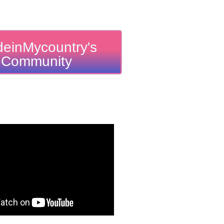
einMycountry's
Community