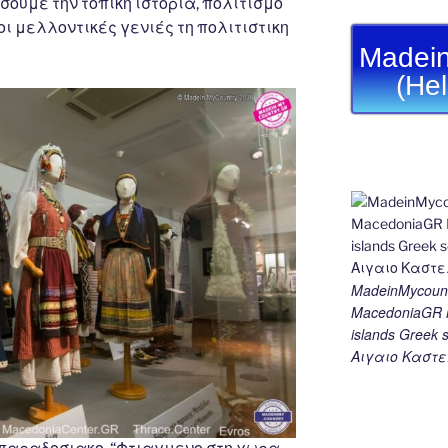
ουμε την τοπική ιστορία, πολιτισμό
οι μελλοντικές γενιές τη πολιτιστικη
Madein
(He
MadeinMycount
MacedoniaGR M
islands Gree
Αιγαιο Καστε