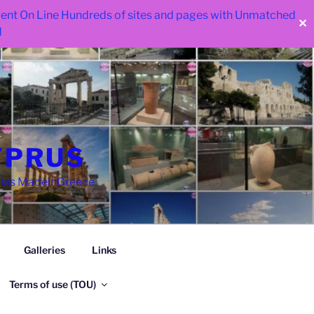
 went On Line Hundreds of sites and pages with Unmatched
✕
d
YPRUS
llas MadeinGreece
Galleries
Links
Terms of use (TOU)