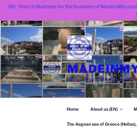
50+ Years in Business for the founders of MadeinMycount
Skip
to
content
MADEINMY
MadeinMycountry MadeinMycoun
Home
About us (EN)
M
The Aegean sea of Greece (Hellas),