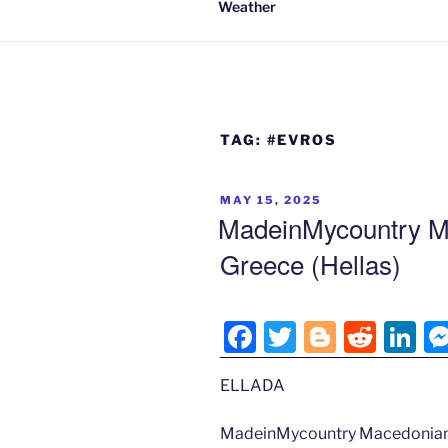
Weather
TAG:
#EVROS
POSTED
MAY 15, 2025
ON
MadeinMycountry Ma
Greece (Hellas)
F
T
Bl
R
Li
a
w
o
e
n
ELLADA
c
itt
g
d
k
e
er
g
di
e
MadeinMycountry Macedonian p