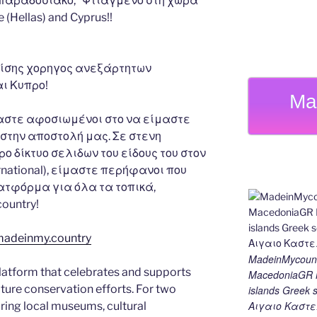
 παραδοσιακο, “Φτιαγμενο στη χωρα
(Hellas) and Cyprus!!
πίσης χορηγος ανεξάρτητων
ι Κυπρο!
Ma
αστε αφοσιωμένοι στο να είμαστε
στην αποστολή μας. Σε στενη
 δίκτυο σελιδων του είδους του στον
rnational), είμαστε περήφανοι που
ατφόρμα για όλα τα τοπικά,
ountry!
/madeinmy.country
MadeinMycount
latform that celebrates and supports
MacedoniaGR M
 nature conservation efforts. For two
islands Gree
Αιγαιο Καστε
ing local museums, cultural