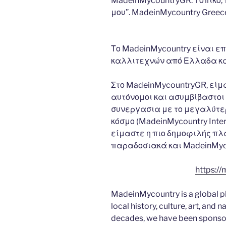
MadeinMycountryGR: Τοπικο,
μου”. MadeinMycountry Greece 
Το MadeinMycountry είναι ε
καλλιτεχνών από Ελλαδα κα
Στο MadeinMycountryGR, είμ
αυτόνομοι και ασυμβίβαστοι 
συνεργασια με το μεγαλύτερο
κόσμο (MadeinMycountry Inte
είμαστε η πιο δημοφιλής πλ
παραδοσιακά και MadeinMyc
https:/
MadeinMycountry is a global p
local history, culture, art, and
decades, we have been sponsor