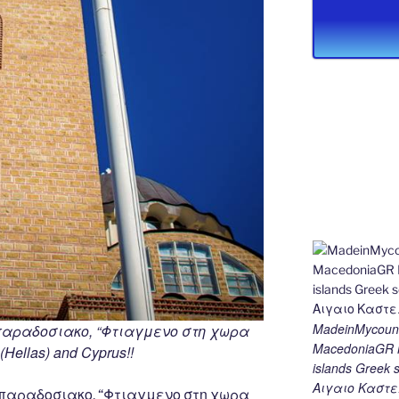
MadeinMycount
 παραδοσιακο, “Φτιαγμενο στη χωρα
MacedoniaGR M
Hellas) and Cyprus!!
islands Gree
Αιγαιο Καστε
 παραδοσιακο, “Φτιαγμενο στη χωρα