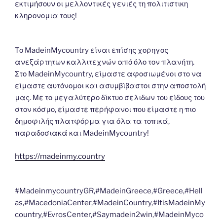
εκτιμήσουν οι μελλοντικές γενιές τη πολιτιστικη
κληρονομια τους!
Το MadeinMycountry είναι επίσης χορηγος
ανεξάρτητων καλλιτεχνών από όλο τον πλανήτη.
Στο MadeinMycountry, είμαστε αφοσιωμένοι στο να
είμαστε αυτόνομοι και ασυμβίβαστοι στην αποστολή
μας. Με το μεγαλύτερο δίκτυο σελιδων του είδους του
στον κόσμο, είμαστε περήφανοι που είμαστε η πιο
δημοφιλής πλατφόρμα για όλα τα τοπικά,
παραδοσιακά και MadeinMycountry!
https://madeinmy.country
#MadeinmycountryGR,#MadeinGreece,#Greece,#Hell
as,#MacedoniaCenter,#MadeinCountry,#ItisMadeinMy
country,#EvrosCenter,#Saymadein2win,#MadeinMyco