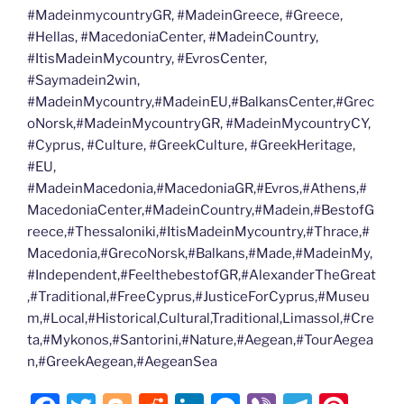
#MadeinmycountryGR, #MadeinGreece, #Greece,
#Hellas, #MacedoniaCenter, #MadeinCountry,
#ItisMadeinMycountry, #EvrosCenter,
#Saymadein2win,
#MadeinMycountry,#MadeinEU,#BalkansCenter,#Grec
oNorsk,#MadeinMycountryGR, #MadeinMycountryCY,
#Cyprus, #Culture, #GreekCulture, #GreekHeritage,
#EU,
#MadeinMacedonia,#MacedoniaGR,#Evros,#Athens,#
MacedoniaCenter,#MadeinCountry,#Madein,#BestofG
reece,#Thessaloniki,#ItisMadeinMycountry,#Thrace,#
Macedonia,#GrecoNorsk,#Balkans,#Made,#MadeinMy,
#Independent,#FeelthebestofGR,#AlexanderTheGreat
,#Traditional,#FreeCyprus,#JusticeForCyprus,#Museu
m,#Local,#Historical,Cultural,Traditional,Limassol,#Cre
ta,#Mykonos,#Santorini,#Nature,#Aegean,#TourAegea
n,#GreekAegean,#AegeanSea