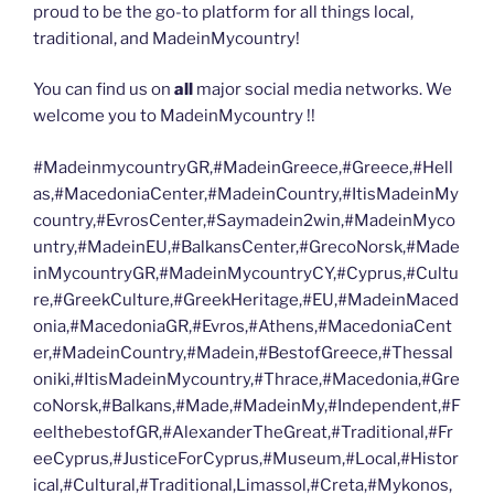
proud to be the go-to platform for all things local,
traditional, and MadeinMycountry!
You can find us on
all
major social media networks. We
welcome you to MadeinMycountry !!
#MadeinmycountryGR,#MadeinGreece,#Greece,#Hell
as,#MacedoniaCenter,#MadeinCountry,#ItisMadeinMy
country,#EvrosCenter,#Saymadein2win,#MadeinMyco
untry,#MadeinEU,#BalkansCenter,#GrecoNorsk,#Made
inMycountryGR,#MadeinMycountryCY,#Cyprus,#Cultu
re,#GreekCulture,#GreekHeritage,#EU,#MadeinMaced
onia,#MacedoniaGR,#Evros,#Athens,#MacedoniaCent
er,#MadeinCountry,#Madein,#BestofGreece,#Thessal
oniki,#ItisMadeinMycountry,#Thrace,#Macedonia,#Gre
coNorsk,#Balkans,#Made,#MadeinMy,#Independent,#F
eelthebestofGR,#AlexanderTheGreat,#Traditional,#Fr
eeCyprus,#JusticeForCyprus,#Museum,#Local,#Histor
ical,#Cultural,#Traditional,Limassol,#Creta,#Mykonos,