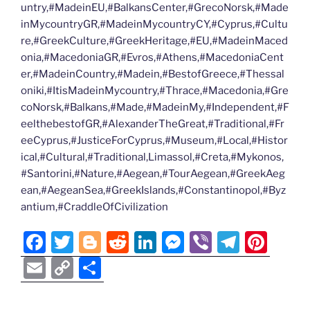
untry,#MadeinEU,#BalkansCenter,#GrecoNorsk,#Made
inMycountryGR,#MadeinMycountryCY,#Cyprus,#Cultu
re,#GreekCulture,#GreekHeritage,#EU,#MadeinMaced
onia,#MacedoniaGR,#Evros,#Athens,#MacedoniaCent
er,#MadeinCountry,#Madein,#BestofGreece,#Thessal
oniki,#ItisMadeinMycountry,#Thrace,#Macedonia,#Gre
coNorsk,#Balkans,#Made,#MadeinMy,#Independent,#F
eelthebestofGR,#AlexanderTheGreat,#Traditional,#Fr
eeCyprus,#JusticeForCyprus,#Museum,#Local,#Histor
ical,#Cultural,#Traditional,Limassol,#Creta,#Mykonos,
#Santorini,#Nature,#Aegean,#TourAegean,#GreekAeg
ean,#AegeanSea,#GreekIslands,#Constantinopol,#Byz
antium,#CraddleOfCivilization
F
T
Bl
R
Li
M
Vi
T
Pi
a
w
o
e
n
e
b
el
nt
E
C
S
c
itt
g
d
k
ss
er
e
er
m
o
h
e
er
g
di
e
e
gr
e