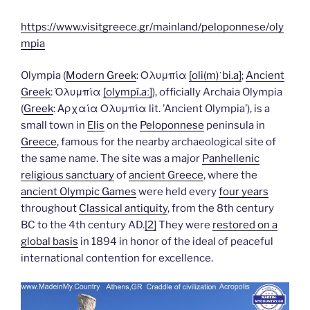
https://www.visitgreece.gr/mainland/peloponnese/oly
mpia
Olympia (
Modern Greek
: Ολυμπία
[oli(m)ˈbi.a]
;
Ancient
Greek
: Ὀλυμπία
[olympí.aː]
), officially Archaia Olympia
(
Greek
: Αρχαία Ολυμπία lit. ’Ancient Olympia’), is a
small town in
Elis
on the
Peloponnese
peninsula in
Greece
, famous for the nearby archaeological site of
the same name. The site was a major
Panhellenic
religious sanctuary
of
ancient Greece
, where the
ancient Olympic Games
were held every
four years
throughout
Classical antiquity
, from the 8th century
BC to the 4th century AD.
[2]
They were
restored on a
global basis
in 1894 in honor of the ideal of peaceful
international contention for excellence.