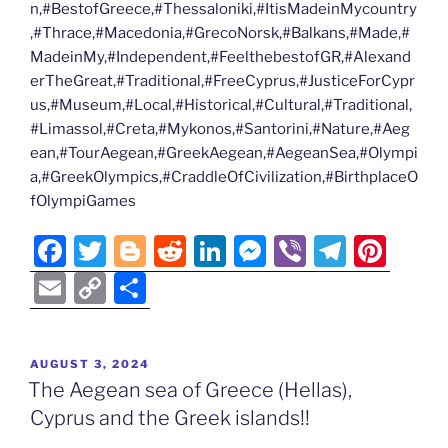
n,#BestofGreece,#Thessaloniki,#ItisMadeinMycountry
,#Thrace,#Macedonia,#GrecoNorsk,#Balkans,#Made,#
MadeinMy,#Independent,#FeelthebestofGR,#Alexand
erTheGreat,#Traditional,#FreeCyprus,#JusticeForCypr
us,#Museum,#Local,#Historical,#Cultural,#Traditional,
#Limassol,#Creta,#Mykonos,#Santorini,#Nature,#Aeg
ean,#TourAegean,#GreekAegean,#AegeanSea,#Olympi
a,#GreekOlympics,#CraddleOfCivilization,#BirthplaceO
fOlympiGames
F
T
Bl
R
Li
M
Vi
T
Pi
a
w
o
e
n
e
b
el
nt
E
C
S
c
itt
g
d
k
ss
er
e
er
m
o
h
e
er
g
di
e
e
gr
e
ai
p
ar
POSTED
AUGUST 3, 2024
b
er
t
dI
n
a
st
l
y
e
ON
The Aegean sea of Greece (Hellas),
o
n
g
m
Li
Cyprus and the Greek islands!!
o
er
n