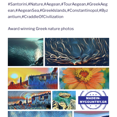
#Santorini,#Nature,#Aegean,#TourAegean,#GreekAeg
ean,#AegeanSea,#GreekIslands,#Constantinopol,#Byz
antium,#CraddleOfCivilization
Award winning Greek nature photos