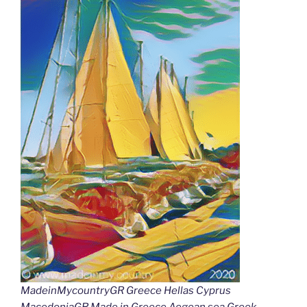
MadeinMycountryGR Greece Hellas Cyprus
MacedoniaGR Made in Greece Aegean sea Greek