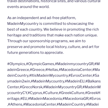
travel destinations, historical sites, and various cultural
events around the world.
As an independent and ad-free platform,
MadeinMycountry is committed to showcasing the
best of each country. We believe in promoting the rich
heritage and traditions that make each nation unique.
Through our sponsorship programs, we aim to
preserve and promote local history, culture, and art for
future generations to appreciate.
#Olympics,#OlympicGames,#MadeinmycountryGR,#M
adeinGreece,#Greece,#Hellas,#MacedoniaCenter,#Ma
deinCountry,#ItisMadeinMycountry,#EvrosCenter,#Sa
ymadein2win,#MadeinMycountry,#MadeinEU,#Balkans
Center,#GrecoNorsk,#MadeinMycountryGR,#MadeinM
ycountryCY,#Cyprus,#Culture,#GreekCulture,#GreekH
eritage,#EU,#MadeinMacedonia,#MacedoniaGR,#Evros
,#Athens,#MacedoniaCenter,#MadeinCountry,#Madei