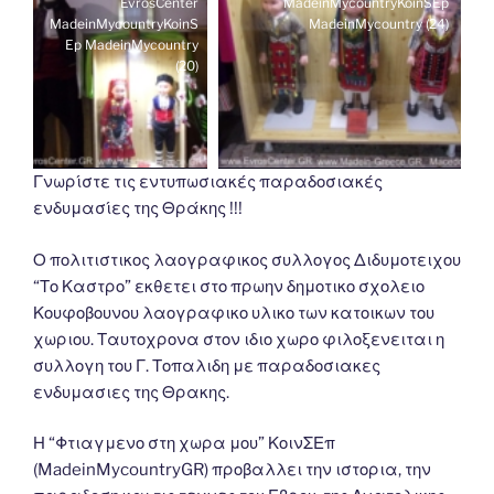
EvrosCenter
MadeinMycountryKoinSEp
MadeinMycountryKoinS
MadeinMycountry (24)
Ep MadeinMycountry
(20)
Γνωρίστε τις εντυπωσιακές παραδοσιακές
ενδυμασίες της Θράκης !!!
Ο πολιτιστικος λαογραφικος συλλογος Διδυμοτειχου
“Το Καστρο” εκθετει στο πρωην δημοτικο σχολειο
Κουφοβουνου λαογραφικο υλικο των κατοικων του
χωριου. Ταυτοχρονα στον ιδιο χωρο φιλοξενειται η
συλλογη του Γ. Τοπαλιδη με παραδοσιακες
ενδυμασιες της Θρακης.
Η “Φτιαγμενο στη χωρα μου” ΚοινΣΕπ
(MadeinMycountryGR) προβαλλει την ιστορια, την