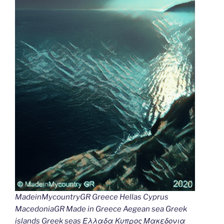
MadeinMycountryGR Greece Hellas Cyprus
MacedoniaGR Made in Greece Aegean sea Greek
islands Greek seas Ελλαδα Κυπρος Μακεδονια