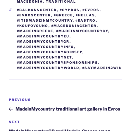
o
n
g
m
Li
MACEDONIA
,
TRADITIONAL
o
er
n
TAGS
#BALKANSCENTER
,
#CYPRUS
,
#EVROS
,
#EVROSCENTER
,
#GREECE
,
#HELLAS
,
k
k
#ITISMADEINMYCOUNTRY
,
#KASTRO
,
#KOUFOVOUNO
,
#MACEDONIACENTER
,
#MADEINGREECE
,
#MADEINMYCOUNTRYCY
,
#MADEINMYCOUNTRYEU
,
#MADEINMYCOUNTRYGR
,
#MADEINMYCOUNTRYINFO
,
#MADEINMYCOUNTRYKOINSEP
,
#MADEINMYCOUNTRYNET
,
#MADEINMYCOUNTRYSPONSORSHIPS
,
#MADEINMYCOUNTRYWORLD
,
#SAYMADEIN2WIN
Post
Previous
PREVIOUS
navigation
Post
MadeinMycountry traditional art gallery in Evros
Next
NEXT
Post