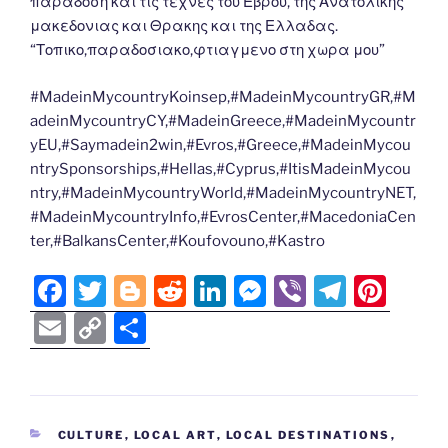
παραδοση και τις τεχνες του Εβρου, της Ανατολικης
μακεδονιας και Θρακης και της Ελλαδας.
“Τοπικο,παραδοσιακο,φτιαγμενο στη χωρα μου”
#MadeinMycountryKoinsep,#MadeinMycountryGR,#M
adeinMycountryCY,#MadeinGreece,#MadeinMycountr
yEU,#Saymadein2win,#Evros,#Greece,#MadeinMycou
ntrySponsorships,#Hellas,#Cyprus,#ItisMadeinMycou
ntry,#MadeinMycountryWorld,#MadeinMycountryNET,
#MadeinMycountryInfo,#EvrosCenter,#MacedoniaCen
ter,#BalkansCenter,#Koufovouno,#Kastro
F
T
Bl
R
Li
M
Vi
T
Pi
a
w
o
e
n
e
b
el
nt
E
C
S
c
itt
g
d
k
ss
er
e
er
m
o
h
e
er
g
di
e
e
gr
e
ai
p
ar
b
er
t
dI
n
a
st
l
y
e
CATEGORIES
CULTURE
,
LOCAL ART
,
LOCAL DESTINATIONS
,