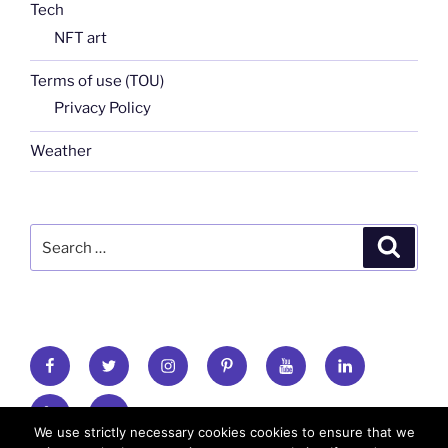
Tech
NFT art
Terms of use (TOU)
Privacy Policy
Weather
Search
Search
for:
FB
TW
INSTA
PINTEREST
utube
Link
blgr
flickr
We use strictly necessary cookies cookies to ensure that we