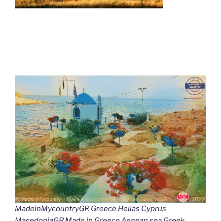
MadeinMycountryGR Greece Hellas Cyprus
MacedoniaGR Made in Greece Aegean sea Greek