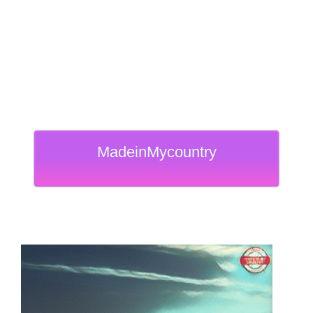
MadeinMycountry