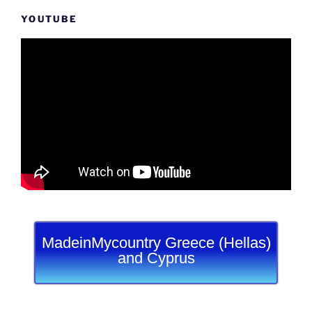
YOUTUBE
MadeinMycountry Greece (Hellas)
and Cyprus