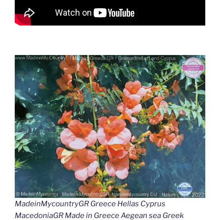
MadeinMycountryGR Greece Hellas Cyprus
MacedoniaGR Made in Greece Aegean sea Greek