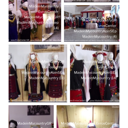
MadeinMycountry
EvrosCenter
MadeinMycountryGR
MadeinMycountryGR
MadeinMycountryKoinsep
EvrosCenter
(14)
MadeinMycountryKoinSEp
MadeinMycountry (4)
MadeinMycountryGR
MadeinMycountryGR
EvrosCenter
EvrosCenter
MadeinMycountryKoinSEp
MadeinMycountryKoinSEp
MadeinMycountry (11)
MadeinMycountry (14)
MadeinMycountryGR
MadeinMycountryGR EvrosCenter