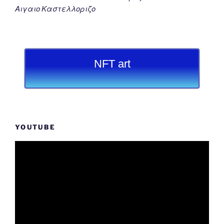
Αιγαιο Καστελλοριζο
NFT art
YOUTUBE