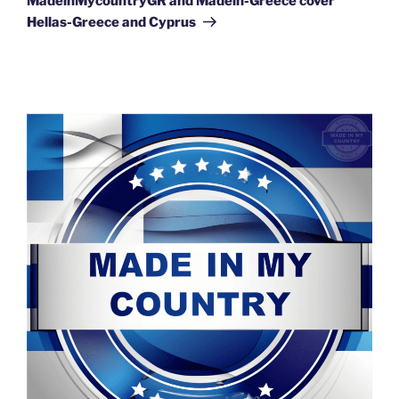
MadeinMycountryGR and Madein-Greece cover
Hellas-Greece and Cyprus